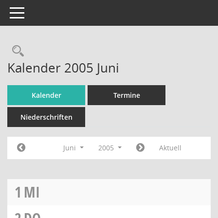
Toggle navigation
Rechercheauswahl
Kalender 2005 Juni
Kalender
Termine
Niederschriften
Juni
2005
Aktuell
1
MI