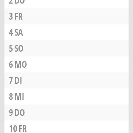
2
DO
3
FR
4
SA
5
SO
6
MO
7
DI
8
MI
9
DO
10
FR