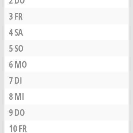
2
DO
3
FR
4
SA
5
SO
6
MO
7
DI
8
MI
9
DO
10
FR