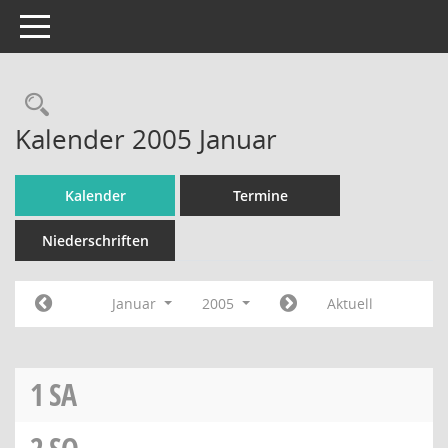
Toggle navigation
Rechercheauswahl
Kalender 2005 Januar
Kalender
Termine
Niederschriften
Januar
2005
Aktuell
1
SA