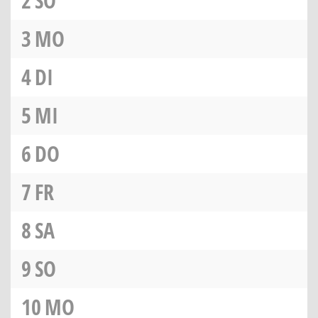
2
SO
3
MO
4
DI
5
MI
6
DO
7
FR
8
SA
9
SO
10
MO