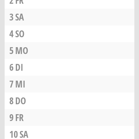
2
FR
3
SA
4
SO
5
MO
6
DI
7
MI
8
DO
9
FR
10
SA