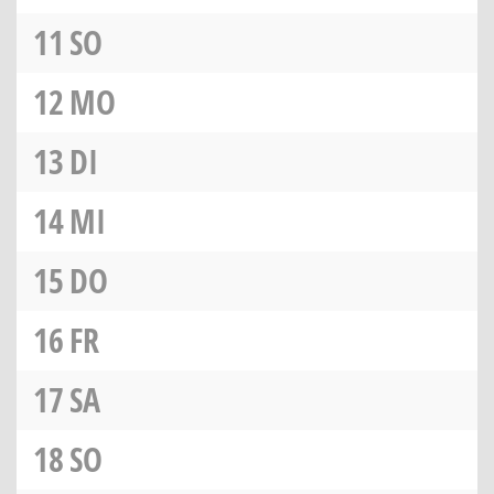
11
SO
12
MO
13
DI
14
MI
15
DO
16
FR
17
SA
18
SO