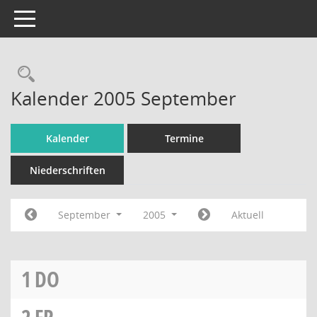
Toggle navigation
Rechercheauswahl
Kalender 2005 September
Kalender
Termine
Niederschriften
September
2005
Aktuell
1
DO