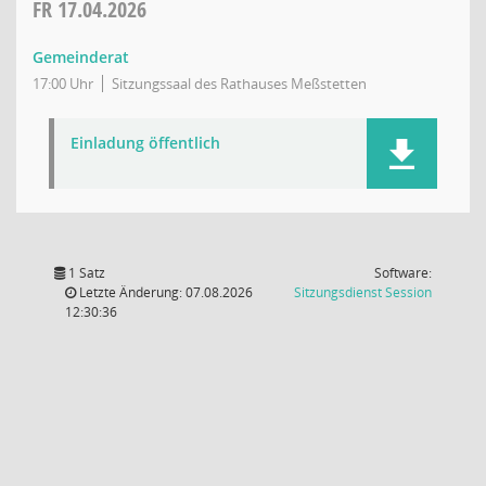
FR
17.04.2026
Gemeinderat
17:00 Uhr
Sitzungssaal des Rathauses Meßstetten
Einladung öffentlich
1 Satz
Software:
(Wird in
Letzte Änderung: 07.08.2026
Sitzungsdienst
Session
12:30:36