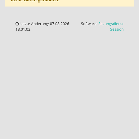
Letzte Änderung: 07.08.2026
Software:
Sitzungsdienst
(Wird in
18:01:02
Session