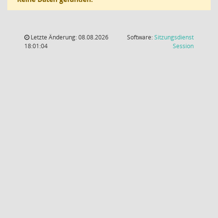
Letzte Änderung: 08.08.2026
Software:
Sitzungsdienst
(Wird in
18:01:04
Session