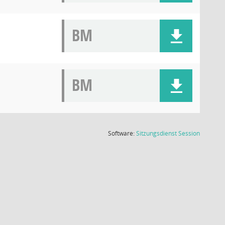
BM
BM
(Wird in
Software:
Sitzungsdienst
Session