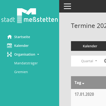
Toggle navigation
Termine 20
Startseite
Kalender
Kalender
Organisation
Quartal
Mandatsträger
Gremien
Tag
17.01.2020