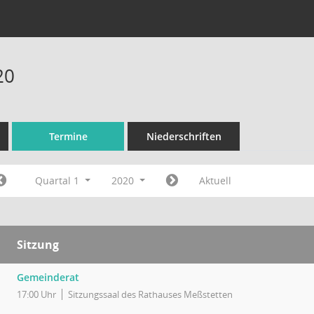
20
Termine
Niederschriften
Quartal 1
2020
Aktuell
Sitzung
Gemeinderat
17:00 Uhr
Sitzungssaal des Rathauses Meßstetten