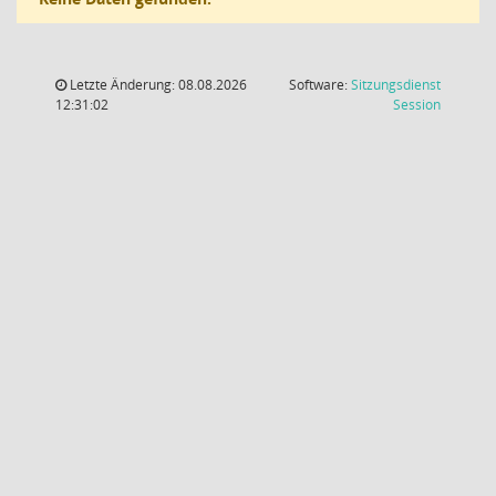
Letzte Änderung: 08.08.2026
Software:
Sitzungsdienst
(Wird in
12:31:02
Session