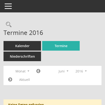
Toggle navigation
Rechercheauswahl
Termine 2016
Kalender
Termine
Niederschriften
Monat
Juni
2016
Aktuell
Keine Daten gefunden.