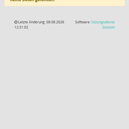
Letzte Änderung: 08.08.2026
Software:
Sitzungsdienst
(Wird in
12:31:02
Session