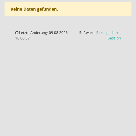
Keine Daten gefunden.
Letzte Änderung: 09.08.2026
Software:
Sitzungsdienst
(Wird in
18:00:37
Session