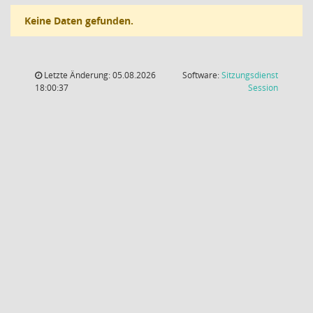
Keine Daten gefunden.
Letzte Änderung: 05.08.2026
Software:
Sitzungsdienst
(Wird in
18:00:37
Session