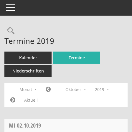
Toggle navigation
Rechercheauswahl
Termine 2019
Kalender
Termine
Niederschriften
Monat
Oktober
2019
Aktuell
MI
02.10.2019