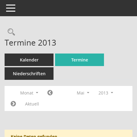
Toggle navigation
Rechercheauswahl
Termine 2013
Kalender
Termine
Niederschriften
Monat
Mai
2013
Aktuell
Keine Daten gefunden.