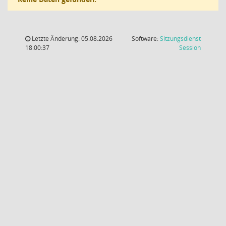
Letzte Änderung: 05.08.2026
Software:
Sitzungsdienst
(Wird in
18:00:37
Session