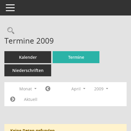
Toggle navigation
Rechercheauswahl
Termine 2009
Kalender
Termine
Niederschriften
Monat
April
2009
Aktuell
Keine Daten gefunden.