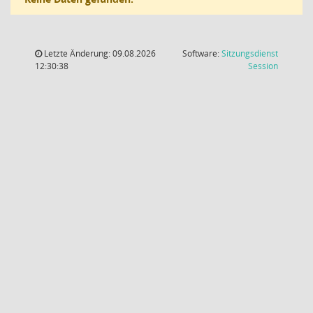
Letzte Änderung: 09.08.2026
Software:
Sitzungsdienst
(Wird in
12:30:38
Session