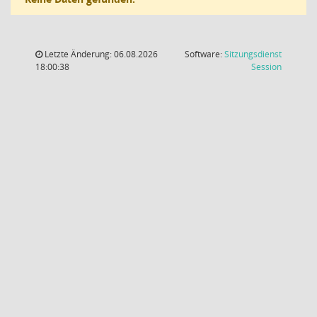
Letzte Änderung: 06.08.2026
Software:
Sitzungsdienst
(Wird in
18:00:38
Session