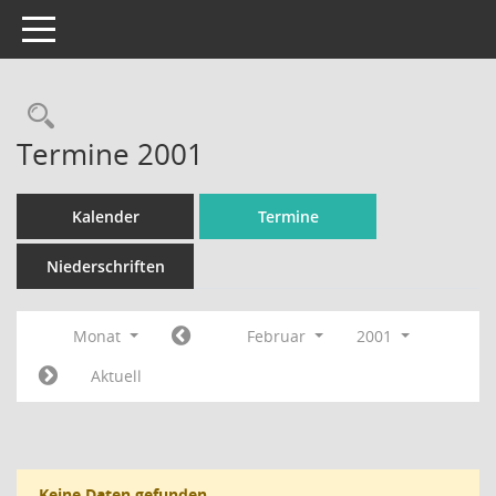
Toggle navigation
Rechercheauswahl
Termine 2001
Kalender
Termine
Niederschriften
Monat
Februar
2001
Aktuell
Keine Daten gefunden.