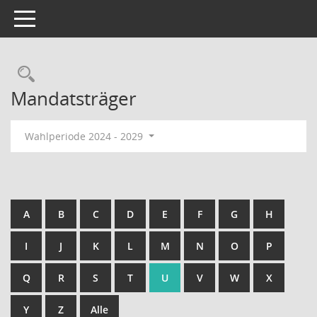
Toggle navigation
Rechercheauswahl
Mandatsträger
Wahlperiode 2024 - 2029
A
B
C
D
E
F
G
H
I
J
K
L
M
N
O
P
Q
R
S
T
U
V
W
X
Y
Z
Alle