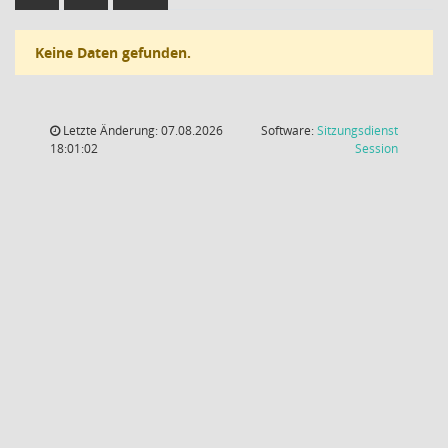
Keine Daten gefunden.
Letzte Änderung: 07.08.2026
Software:
Sitzungsdienst
(Wird in
18:01:02
Session