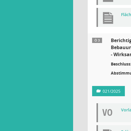
Fläc
Berichti
Ö 3
Bebauung
- Wirksa
Beschluss
Abstimmu
021/2025
VO
Vorla