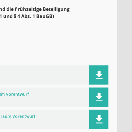
nd die f rühzeitige Beteiligung
 1 und § 4 Abs. 1 BauGB)
aum Vorentwurf
draum Vorentwurf