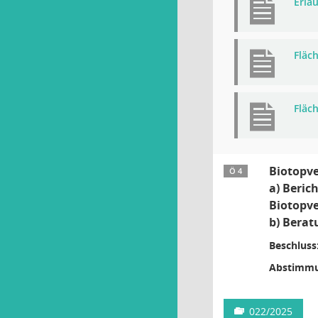
Erlä
Fläc
Fläc
Biotopv
Ö 4
a) Beric
Biotopv
b) Berat
Beschluss
Abstimmu
022/2025