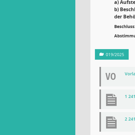
a) Aufst
b) Besch
der Behö
Beschluss
Abstimmu
019/2025
VO
Vorla
1 24
2 24