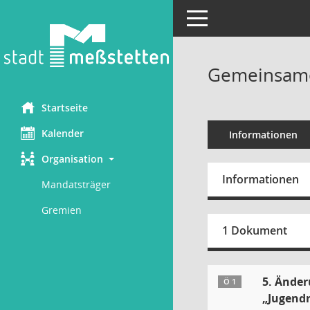
Toggle navigation
Gemeinsamer
Startseite
Kalender
Informationen
Organisation
Informationen
Mandatsträger
Gremien
1 Dokument
5. Ände
Ö 1
„Jugend