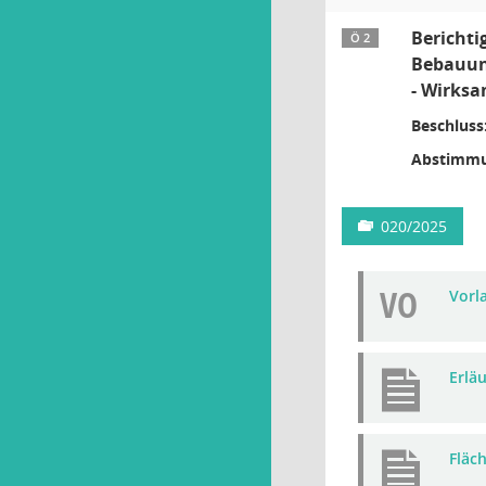
Berichti
Ö 2
Bebauung
- Wirksa
Beschluss
Abstimmu
020/2025
VO
Vorla
Erlä
Fläc