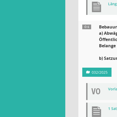
Läng
Bebauun
Ö 6
a) Abwäg
Öffentli
Belange
b) Satzu
032/2025
VO
Vorla
1 Sa