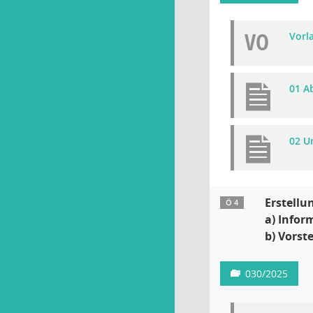
VO
Vorla
01 A
02 U
Erstellu
Ö 4
a) Info
b) Vorst
030/2025