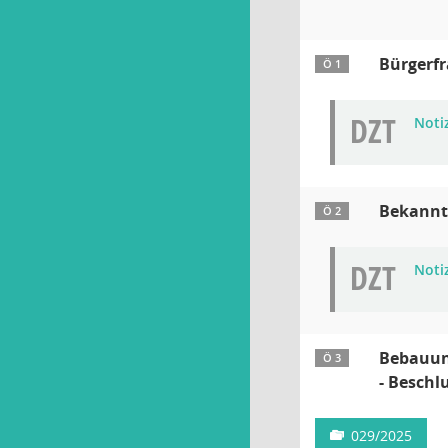
Bürgerf
Ö 1
DZT
Noti
Bekanntg
Ö 2
DZT
Noti
Bebauung
Ö 3
- Beschl
029/2025