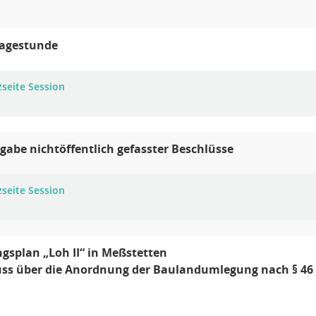
ragestunde
zseite Session
abe nichtöffentlich gefasster Beschlüsse
zseite Session
splan „Loh II“ in Meßstetten
uss über die Anordnung der Baulandumlegung nach § 46