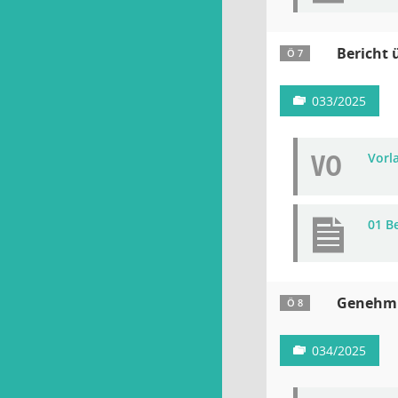
Bericht 
Ö 7
033/2025
VO
Vorla
01 B
Genehmi
Ö 8
034/2025