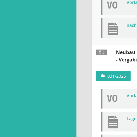
VO
Vorla
nach
Neubau e
Ö 5
- Vergab
031/2025
VO
Vorla
Lage