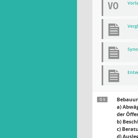
VO
Vorla
Verg
Syno
Entw
Bebauun
Ö 5
a) Abwäg
der Öffe
b) Besch
c) Berat
d) Ausle