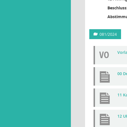
Beschluss
Abstimmu
081/2024
VO
Vorla
00 D
11 K
12 U