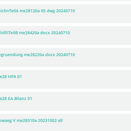
eichnTeilA me28120a 05 dwg 20240710
chiftlTeilB me28420a docx 20240710
egruendung me28220a docx 20240710
e28 HPA 01
e28 EA-Bilanz 01
bwaeg V me28310a 20231002 all