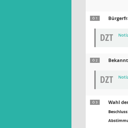
Bürgerf
Ö 1
DZT
Noti
Bekanntg
Ö 2
DZT
Noti
Wahl der
Ö 3
Beschluss
Abstimmu