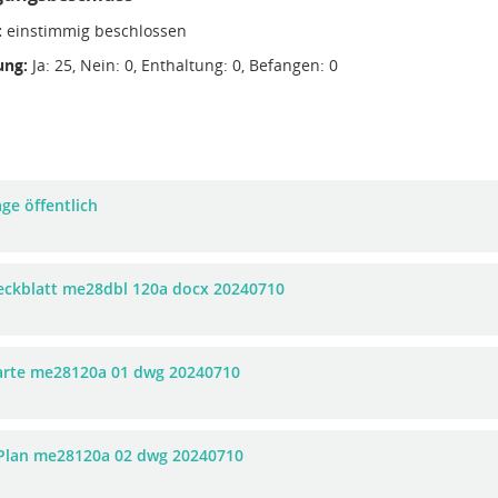
:
einstimmig beschlossen
ng:
Ja: 25, Nein: 0, Enthaltung: 0, Befangen: 0
ge öffentlich
eckblatt me28dbl 120a docx 20240710
arte me28120a 01 dwg 20240710
Plan me28120a 02 dwg 20240710