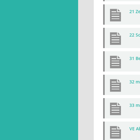
21 Z
22 S
31 B
32 m
33 m
VE A