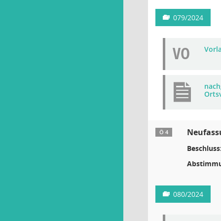
079/2024
VO
Vorla
nach
Orts
Neufass
Ö 4
Beschluss
Abstimmu
080/2024