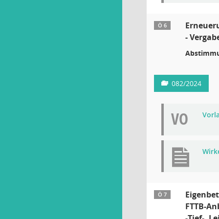
Erneueru
Ö 6
- Vergab
Abstimmu
082/2024
VO
Vorla
Wirk
Eigenbet
Ö 7
FTTB-An
-Tief-, 