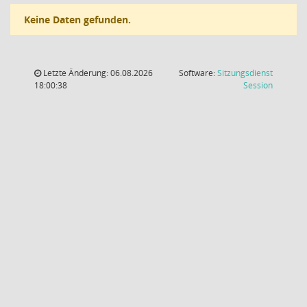
Keine Daten gefunden.
Letzte Änderung: 06.08.2026
Software:
Sitzungsdienst
(Wird in
18:00:38
Session