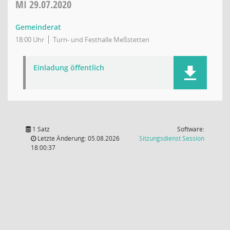
MI
29.07.2020
Gemeinderat
18:00 Uhr
Turn- und Festhalle Meßstetten
Einladung öffentlich
1 Satz
Software:
(Wird in
Letzte Änderung: 05.08.2026
Sitzungsdienst
Session
18:00:37