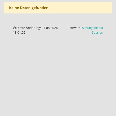
Keine Daten gefunden.
Letzte Änderung: 07.08.2026
Software:
Sitzungsdienst
(Wird in
18:01:02
Session