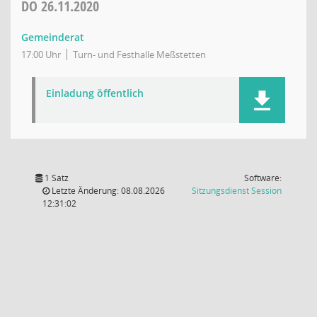
DO
26.11.2020
Gemeinderat
17:00 Uhr
Turn- und Festhalle Meßstetten
Einladung öffentlich
1 Satz
Software:
(Wird in
Letzte Änderung: 08.08.2026
Sitzungsdienst
Session
12:31:02