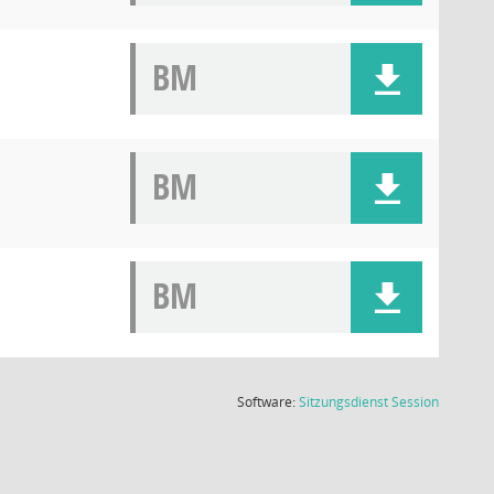
BM
BM
BM
(Wird in
Software:
Sitzungsdienst
Session