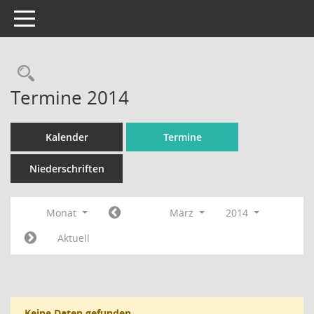
Toggle navigation
Rechercheauswahl
Termine 2014
Kalender
Termine
Niederschriften
Monat
März
2014
Aktuell
Keine Daten gefunden.