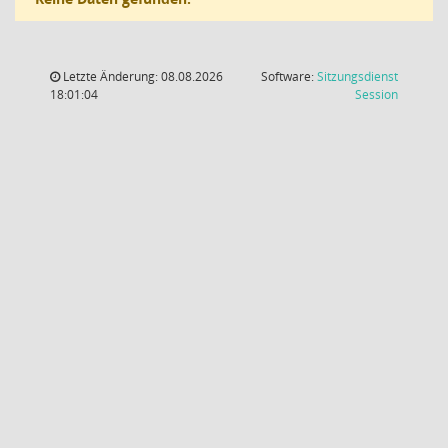
Letzte Änderung: 08.08.2026
Software:
Sitzungsdienst
(Wird in
18:01:04
Session