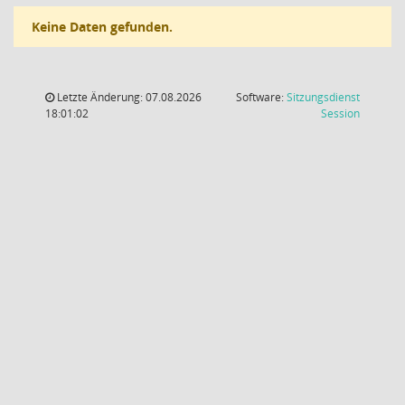
Keine Daten gefunden.
Letzte Änderung: 07.08.2026
Software:
Sitzungsdienst
(Wird in
18:01:02
Session