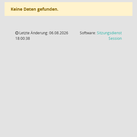
Keine Daten gefunden.
Letzte Änderung: 06.08.2026
Software:
Sitzungsdienst
(Wird in
18:00:38
Session