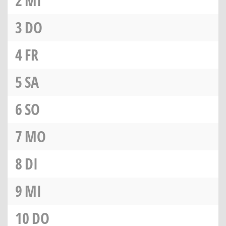
2
MI
3
DO
4
FR
5
SA
6
SO
7
MO
8
DI
9
MI
10
DO