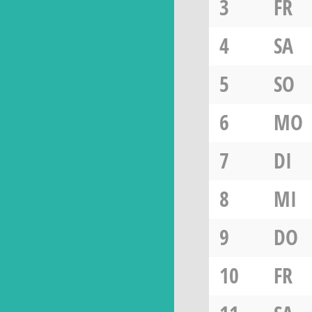
3
FR
4
SA
5
SO
6
MO
7
DI
8
MI
9
DO
10
FR