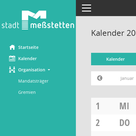
Toggle navigation
Kalender 20
Startseite
Kalender
Kalender
Organisation
Januar
Mandatsträger
Gremien
1
MI
2
DO