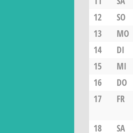
11
SA
12
SO
13
MO
14
DI
15
MI
16
DO
17
FR
18
SA