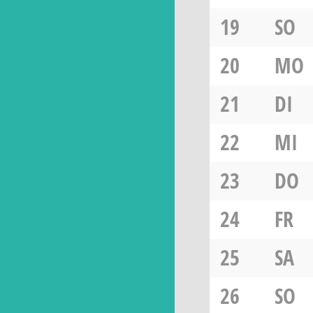
19
SO
20
MO
21
DI
22
MI
23
DO
24
FR
25
SA
26
SO