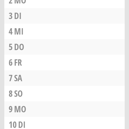
2
MO
3
DI
4
MI
5
DO
6
FR
7
SA
8
SO
9
MO
10
DI