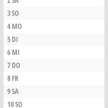
2
SA
3
SO
4
MO
5
DI
6
MI
7
DO
8
FR
9
SA
10
SO