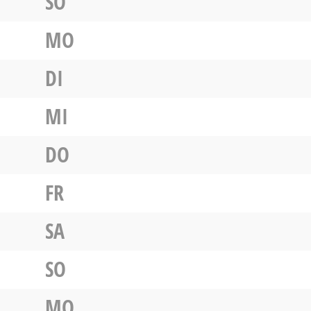
SO
MO
DI
MI
DO
FR
SA
SO
MO