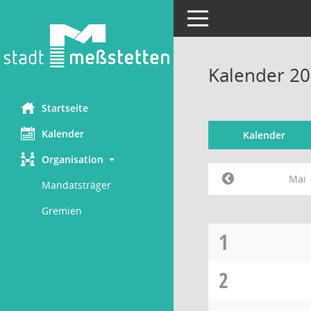
Toggle navigation
Kalender 20
Startseite
Kalender
Kalender
Organisation
Mai
Mandatsträger
Gremien
1
2