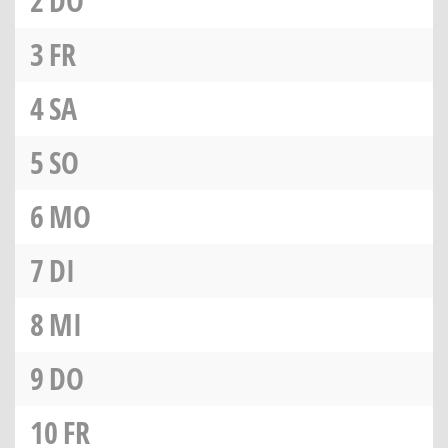
2
DO
3
FR
4
SA
5
SO
6
MO
7
DI
8
MI
9
DO
10
FR