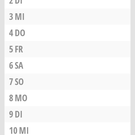
2
DI
3
MI
4
DO
5
FR
6
SA
7
SO
8
MO
9
DI
10
MI