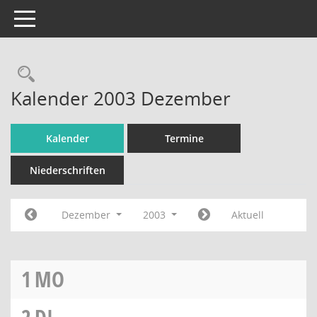
Toggle navigation
Rechercheauswahl
Kalender 2003 Dezember
Kalender
Termine
Niederschriften
Dezember
2003
Aktuell
1
MO